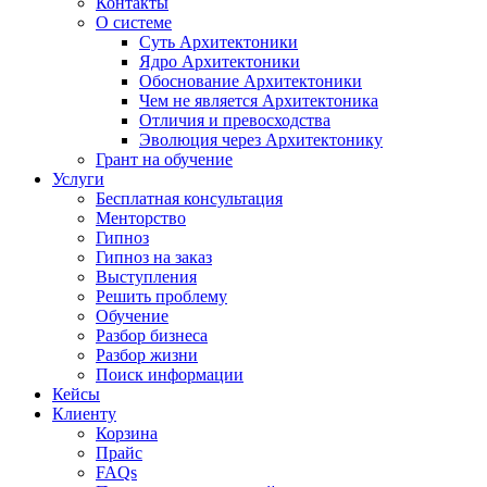
Контакты
О системе
Суть Архитектоники
Ядро Архитектоники
Обоснование Архитектоники
Чем не является Архитектоника
Отличия и превосходства
Эволюция через Архитектонику
Грант на обучение
Услуги
Бесплатная консультация
Менторство
Гипноз
Гипноз на заказ
Выступления
Решить проблему
Обучение
Разбор бизнеса
Разбор жизни
Поиск информации
Кейсы
Клиенту
Корзина
Прайс
FAQs