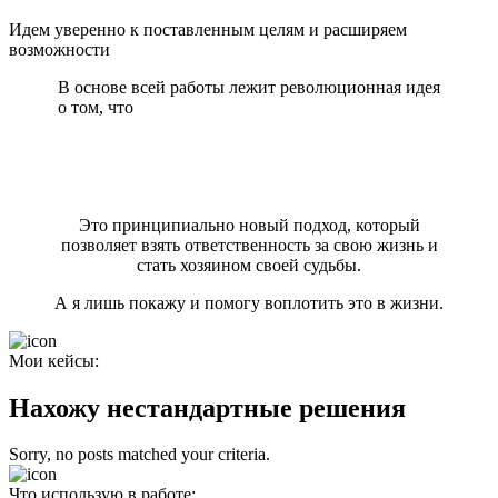
Идем уверенно к поставленным целям и расширяем
возможности
В основе всей работы лежит революционная идея
о том, что
человек – не пассивный наблюдатель, а
активный творец своей реальности, способный
формировать события и обстоятельства в
соответствии со своими намерениями и
ценностями.
Это принципиально новый подход, который
позволяет взять ответственность за свою жизнь и
стать хозяином своей судьбы.
А я лишь покажу и помогу воплотить это в жизни.
Мои кейсы:
Нахожу нестандартные решения
Sorry, no posts matched your criteria.
Что использую в работе: