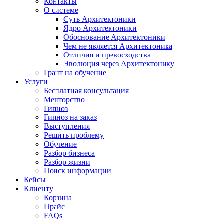
Контакты
О системе
Суть Архитектоники
Ядро Архитектоники
Обоснование Архитектоники
Чем не является Архитектоника
Отличия и превосходства
Эволюция через Архитектонику
Грант на обучение
Услуги
Бесплатная консультация
Менторство
Гипноз
Гипноз на заказ
Выступления
Решить проблему
Обучение
Разбор бизнеса
Разбор жизни
Поиск информации
Кейсы
Клиенту
Корзина
Прайс
FAQs