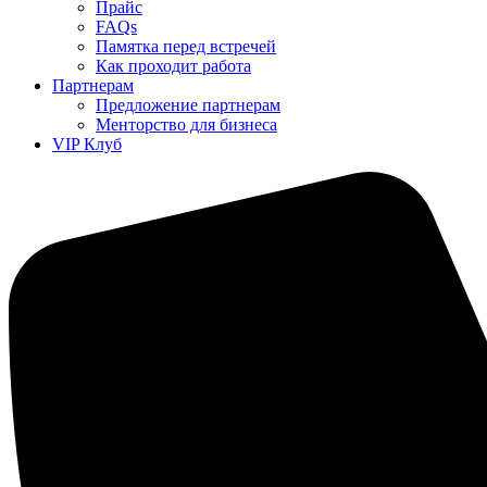
Прайс
FAQs
Памятка перед встречей
Как проходит работа
Партнерам
Предложение партнерам
Менторство для бизнеса
VIP Клуб