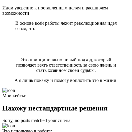
Идем уверенно к поставленным целям и расширяем
возможности
В основе всей работы лежит революционная идея
о том, что
человек – не пассивный наблюдатель, а
активный творец своей реальности, способный
формировать события и обстоятельства в
соответствии со своими намерениями и
ценностями.
Это принципиально новый подход, который
позволяет взять ответственность за свою жизнь и
стать хозяином своей судьбы.
А я лишь покажу и помогу воплотить это в жизни.
Мои кейсы:
Нахожу нестандартные решения
Sorry, no posts matched your criteria.
Что использую в работе: