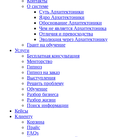
Контакты
О системе
Суть Архитектоники
Ядро Архитектоники
Обоснование Архитектоники
Чем не является Архитектоника
Отличия и превосходства
Эволюция через Архитектонику
Грант на обучение
Услуги
Бесплатная консультация
Менторство
Гипноз
Гипноз на заказ
Выступления
Решить проблему
Обучение
Разбор бизнеса
Разбор жизни
Поиск информации
Кейсы
Клиенту
Корзина
Прайс
FAQs