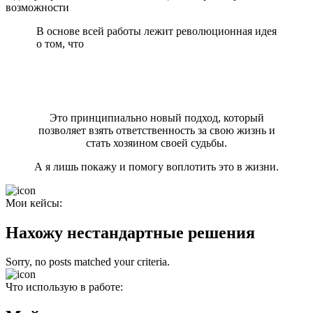
возможности
В основе всей работы лежит революционная идея
о том, что
человек – не пассивный наблюдатель, а
активный творец своей реальности, способный
формировать события и обстоятельства в
соответствии со своими намерениями и
ценностями.
Это принципиально новый подход, который
позволяет взять ответственность за свою жизнь и
стать хозяином своей судьбы.
А я лишь покажу и помогу воплотить это в жизни.
Мои кейсы:
Нахожу нестандартные решения
Sorry, no posts matched your criteria.
Что использую в работе: