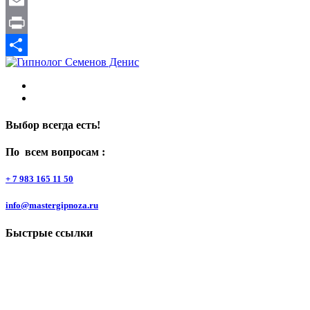
WeChat
Email
Print
Отправить
Выбор всегда есть!
По всем вопросам :
+ 7 983 165 11 50
info@mastergipnoza.ru
Быстрые ссылки
О системе
Блог
Отзывы
Услуги
Кейсы