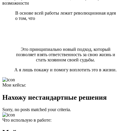
возможности
В основе всей работы лежит революционная идея
о том, что
человек – не пассивный наблюдатель, а
активный творец своей реальности, способный
формировать события и обстоятельства в
соответствии со своими намерениями и
ценностями.
Это принципиально новый подход, который
позволяет взять ответственность за свою жизнь и
стать хозяином своей судьбы.
А я лишь покажу и помогу воплотить это в жизни.
Мои кейсы:
Нахожу нестандартные решения
Sorry, no posts matched your criteria.
Что использую в работе: