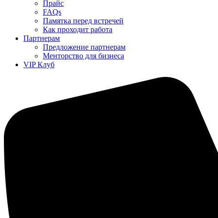
Прайс
FAQs
Памятка перед встречей
Как проходит работа
Партнерам
Предложение партнерам
Менторство для бизнеса
VIP Клуб