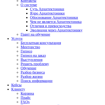
Контакты
О системе
Суть Архитектоники
Ядро Архитектоники
Обоснование Архитектоники
Чем не является Архитектоника
Отличия и превосходства
Эволюция через Архитектонику
Грант на обучение
Услуги
Бесплатная консультация
Менторство
Гипноз
Гипноз на заказ
Выступления
Решить проблему
Обучение
Разбор бизнеса
Разбор жизни
Поиск информации
Кейсы
Клиенту
Корзина
Прайс
FAQs