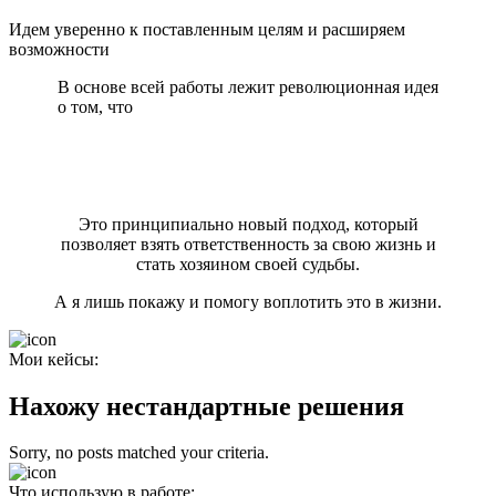
Идем уверенно к поставленным целям и расширяем
возможности
В основе всей работы лежит революционная идея
о том, что
человек – не пассивный наблюдатель, а
активный творец своей реальности, способный
формировать события и обстоятельства в
соответствии со своими намерениями и
ценностями.
Это принципиально новый подход, который
позволяет взять ответственность за свою жизнь и
стать хозяином своей судьбы.
А я лишь покажу и помогу воплотить это в жизни.
Мои кейсы:
Нахожу нестандартные решения
Sorry, no posts matched your criteria.
Что использую в работе: