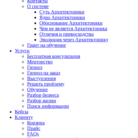
Контакты
О системе
Суть Архитектоники
Ядро Архитектоники
Обоснование Архитектоники
Чем не является Архитектоника
Отличия и превосходства
Эволюция через Архитектонику
Грант на обучение
Услуги
Бесплатная консультация
Менторство
Гипноз
Гипноз на заказ
Выступления
Решить проблему
Обучение
Разбор бизнеса
Разбор жизни
Поиск информации
Кейсы
Клиенту
Корзина
Прайс
FAQs