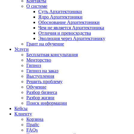
Контакты
О системе
Суть Архитектоники
Ядро Архитектоники
Обоснование Архитектоники
Чем не является Архитектоника
Отличия и превосходства
Эволюция через Архитектонику
Грант на обучение
Услуги
Бесплатная консультация
Менторство
Гипноз
Гипноз на заказ
Выступления
Решить проблему
Обучение
Разбор бизнеса
Разбор жизни
Поиск информации
Кейсы
Клиенту
Корзина
Прайс
FAQs