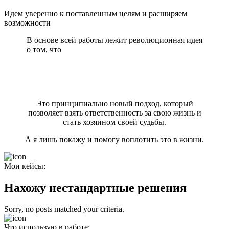
Идем уверенно к поставленным целям и расширяем
возможности
В основе всей работы лежит революционная идея
о том, что
человек – не пассивный наблюдатель, а
активный творец своей реальности, способный
формировать события и обстоятельства в
соответствии со своими намерениями и
ценностями.
Это принципиально новый подход, который
позволяет взять ответственность за свою жизнь и
стать хозяином своей судьбы.
А я лишь покажу и помогу воплотить это в жизни.
Мои кейсы:
Нахожу нестандартные решения
Sorry, no posts matched your criteria.
Что использую в работе: